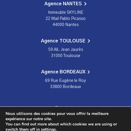
Agence NANTES
Immeuble SKYLINE
22 Mail Pablo Picasso
44000 Nantes
Agence TOULOUSE
59 All. Jean Jaurès
31000 Toulouse
Agence BORDEAUX
69 Rue Eugène le Roy
33800 Bordeaux
Plan du site
Nous utilisons des cookies pour vous offrir la meilleure
Mentions légales
expérience sur notre site.
You can find out more about which cookies we are using or
Politique de confidentialité
switch them off in
settings
.