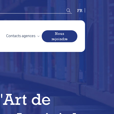
Français
Nous
Contacts agences
rejoindre
'Art de