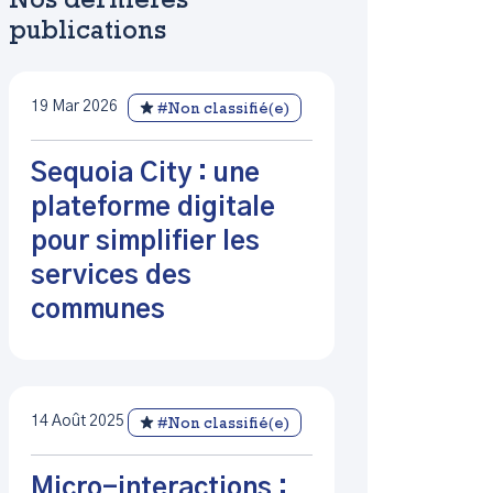
Nos dernières
publications
19 Mar 2026
#Non classifié(e)
Sequoia City : une
plateforme digitale
pour simplifier les
services des
communes
14 Août 2025
#Non classifié(e)
Micro-interactions :