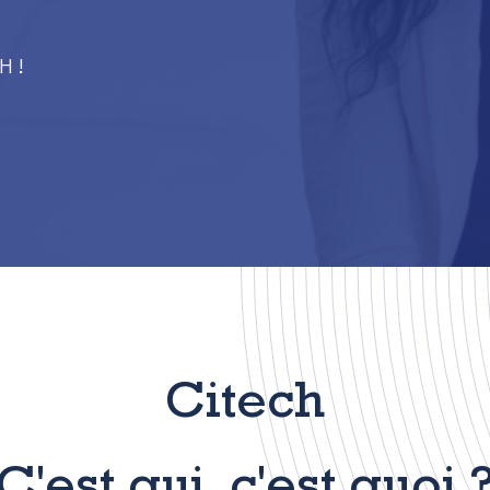
H !
Citech