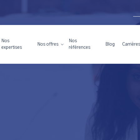
Nos
Nos
Nos offres
Blog
Carrière
expertises
références