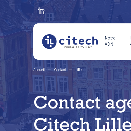
Notre
ADN
Accueil
Contact
Lille
Contact ag
Citech Lill