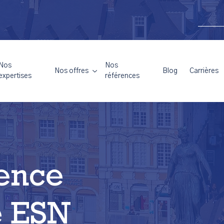
Nos
Nos
Nos offres
Blog
Carrières
expertises
références
ence
e ESN