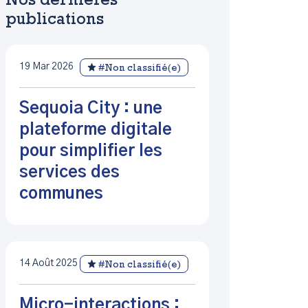
Nos dernières
publications
19 Mar 2026
#Non classifié(e)
Sequoia City : une
plateforme digitale
pour simplifier les
services des
communes
14 Août 2025
#Non classifié(e)
Micro-interactions :