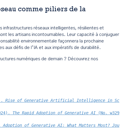
réseau comme piliers de la
infrastructures réseaux intelligentes, résilientes et
ont les artisans incontournables. Leur capacité à conjuguer
ponsabilité environnementale façonnera la prochaine
 aux défis de l’IA et aux impératifs de durabilité.
astructures numériques de demain ? Découvrez nos
). 
Rise of Generative Artificial Intelligence in Science
024). 
The Rapid Adoption of Generative AI
 (No. w32966). 
l Adoption of Generative AI: What Matters Most?
Journal 