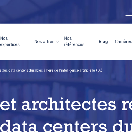
Nos
Nos
Nos offres
Blog
Carrières
expertises
références
s des data centers durables à l’ère de l’intelligence artificielle (IA)
et architectes r
 data centers d