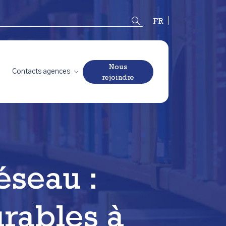
Français
Nous
Contacts agences
rejoindre
éseau :
urables à