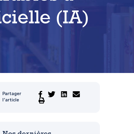
icielle (IA)
Partager
l'article