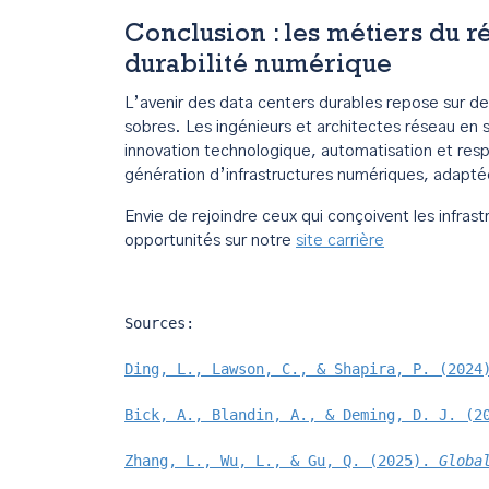
Conclusion : les métiers du 
durabilité numérique
L’avenir des data centers durables repose sur des 
sobres. Les ingénieurs et architectes réseau en s
innovation technologique, automatisation et res
génération d’infrastructures numériques, adaptées
Envie de rejoindre ceux qui conçoivent les infr
opportunités sur notre
site carrière
Sources:

Ding, L., Lawson, C., & Shapira, P. (2024
Bick, A., Blandin, A., & Deming, D. J. (2
Zhang, L., Wu, L., & Gu, Q. (2025). 
Globa